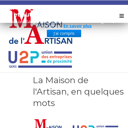
REMARQUE ! Ce site utilise des cookies
et autres technologies similaires.
Si vous ne changez pas les paramètres de votre navigateur, vous
êtes d'accord.
En savoir plus
J'ai compris
La Maison de
l'Artisan, en quelques
mots