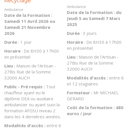
Recyclage
Ambulance
Ambulance
Date de la Formation : du
Date de la Formation :
Jeudi 5 au Samedi 7 Mars
Samedi 11 Avril 2026 ou
2025
Samedi 21 Novembre
Durée
: 3 jours
2026
Horaire
: De 8H30 à 17h00
Durée
: 1 jour
en présentiel
Horaire
: De 8H30 à 17h00
Lieu :
Maison de l'Artisan -
en présentiel
27Bis Rue de la Somme
Lieu :
Maison de l'Artisan -
32000 AUCH
27Bis Rue de la Somme
Modalités d'accès :
entre 6
32000 AUCH
et 12 stagiaires
Public - Pré requis :
Tout
Formateur :
Mr MICHAEL
chauffeur ayant eu le
GERARD
diplôme DEA ou auxiliaire
ambulancier ou ayant suivi la
Coût de la formation
: 48
0
formation AFGSU niveau 2
euros / jour
dans les 4 dernières années.
Modalités d'accès :
entre 6