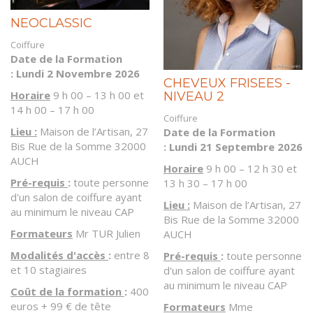
NEOCLASSIC
Coiffure
Date de la Formation
: Lundi 2 Novembre 2026
CHEVEUX FRISEES -
Horaire
9 h 00 – 13 h 00 et
NIVEAU 2
14 h 00 – 17 h 00
Coiffure
Lieu :
Maison de l’Artisan, 27
Date de la Formation
Bis Rue de la Somme 32000
: Lundi 21 Septembre 2026
AUCH
Horaire
9 h 00 – 12 h 30 et
Pré-requis
:
toute personne
13 h 30 – 17 h 00
d'un salon de coiffure ayant
Lieu :
Maison de l’Artisan, 27
au minimum le niveau CAP
Bis Rue de la Somme 32000
Formateurs
Mr TUR Julien
AUCH
Modalités d'accès
:
entre 8
Pré-requis
:
toute personne
et 10 stagiaires
d'un salon de coiffure ayant
au minimum le niveau CAP
Coût de la formation
:
400
euros + 99 € de tête
Formateurs
Mme