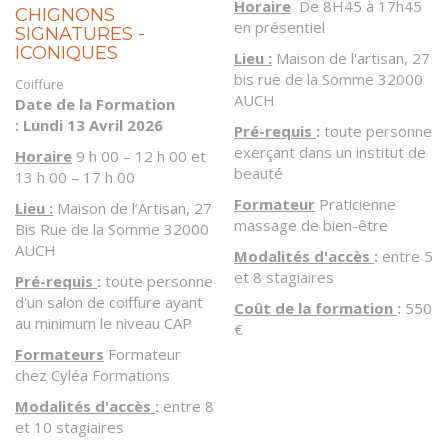
Horaire
De 8H45 à 17h45
CHIGNONS
en présentiel
SIGNATURES -
ICONIQUES
Lieu :
Maison de l'artisan, 27
bis rue de la Somme 32000
Coiffure
AUCH
Date de la Formation
: Lundi 13 Avril 2026
Pré-requis
:
toute personne
exerçant dans un institut de
Horaire
9 h 00 – 12 h 00 et
beauté
13 h 00 – 17 h 00
Formateur
Praticienne
Lieu :
Maison de l’Artisan, 27
massage de bien-être
Bis Rue de la Somme 32000
AUCH
Modalités d'accès
:
entre 5
et 8 stagiaires
Pré-requis
:
toute personne
d'un salon de coiffure ayant
Coût de la formation
:
550
au minimum le niveau CAP
€
Formateurs
Formateur
chez Cyléa Formations
Modalités d'accès
:
entre 8
et 10 stagiaires