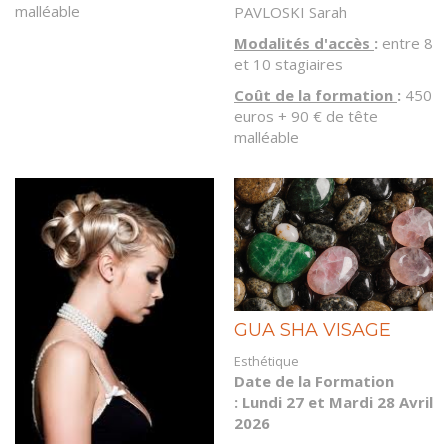
malléable
PAVLOSKI Sarah
Modalités d'accès
:
entre 8
et 10 stagiaires
Coût de la formation
:
450
euros + 90 € de tête
malléable
GUA SHA VISAGE
Esthétique
Date de la Formation
: Lundi 27 et Mardi 28 Avril
2026