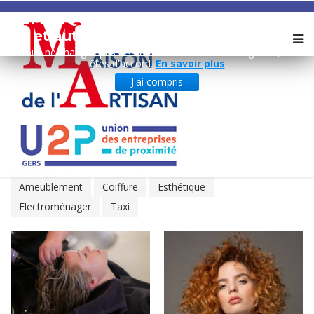
REMARQUE ! Ce site utilise des cookies
et autres technologies similaires.
Si vous ne changez pas les paramètres de votre navigateur, vous
êtes d'accord.
En savoir plus
J'ai compris
Show All
Ambulance
Ameublement
Coiffure
Esthétique
Electroménager
Taxi