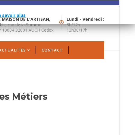
gies similaires.
n savoir plus
 MAISON DE L'ARTISAN,
Lundi - Vendredi :
bis, rue de la Somme
8h/12h
 10004 32001 AUCH Cedex
13h30/17h
ACTUALITÉS
CONTACT
des Métiers