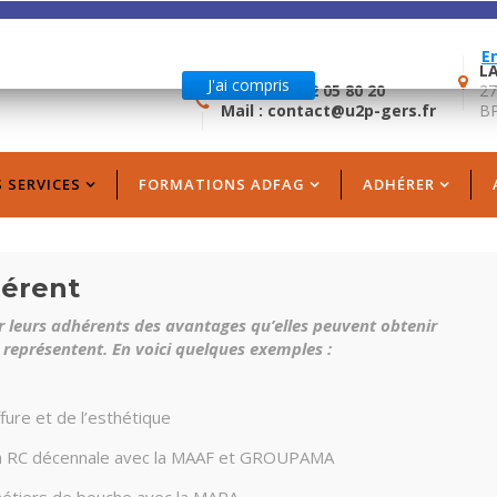
ite utilise des cookies et autres technolo
hangez pas les paramètres de votre navigateur, vous êtes d'accord.
E
LA
J'ai compris
Tél. +33 5 62 05 80 20
27
Mail : contact@u2p-gers.fr
BP
 SERVICES
FORMATIONS ADFAG
ADHÉRER
hérent
r leurs adhérents des avantages qu’elles peuvent obtenir
 représentent. En voici quelques exemples :
fure et de l’esthétique
t la RC décennale avec la MAAF et GROUPAMA