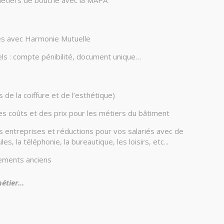
s métiers de bouche avec la MAPA
riés avec Harmonie Mutuelle
els : compte pénibilité, document unique…
de la coiffure et de l’esthétique)
 des coûts et des prix pour les métiers du bâtiment
ntreprises et réductions pour vos salariés avec de
, la téléphonie, la bureautique, les loisirs, etc...
gements anciens
métier…