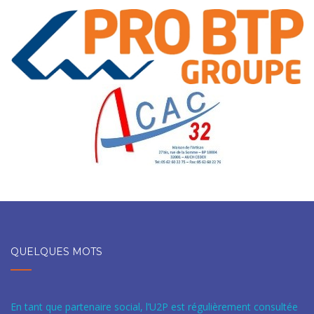
QUELQUES MOTS
En tant que partenaire social, l’U2P est régulièrement consultée