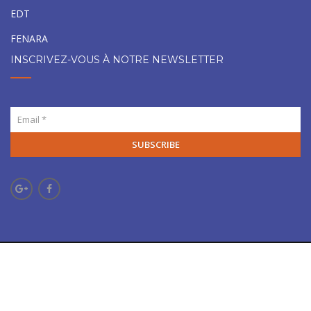
EDT
FENARA
INSCRIVEZ-VOUS À NOTRE NEWSLETTER
SUBSCRIBE
Création
MCI32
. Copyright U2P-Gers ©.
Mentions légales